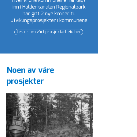
Hver krone kommunene har lagt
inn i Haldenkanalen Regionalpark
har gitt 2 nye kroner til
utviklingsprosjekter i kommunene
Les er om vårt prosjektarbeid her
Noen av våre
prosjekter