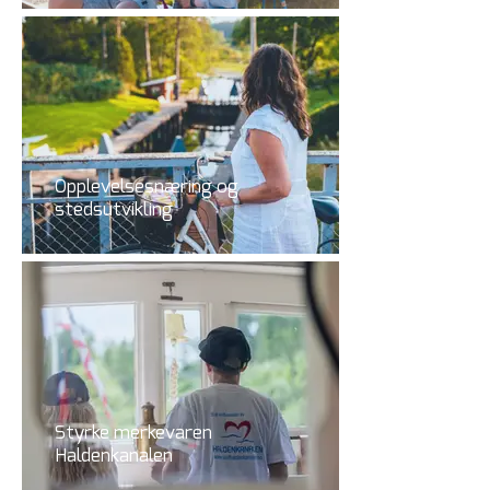
Opplevelsesnæring og
stedsutvikling
Styrke merkevaren
Haldenkanalen