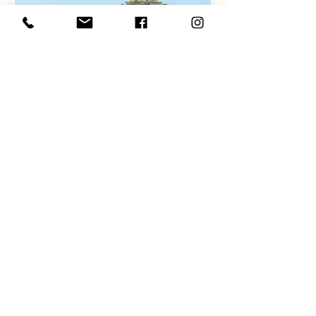
Foreslår å frede deler av
Haldenkanalen
Riksantikvaren foreslår å frede 14
kulturmiljøer i Haldenkanalen, fra
Skulerud i nord til Tistedal i sør.
Høringsfrist er 30.september 2026