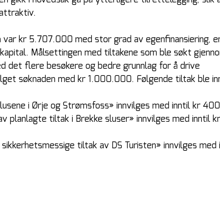
 gikk i hovedsak gå på ytterligere tilrettelegging, slik 
ttraktiv.
 var kr 5.707.000 med stor grad av egenfinansiering, en
genkapital. Målsettingen med tiltakene som ble søkt gjenn
det flere besøkere og bedre grunnlag for å drive 
get søknaden med kr 1.000.000. Følgende tiltak ble inn
lusene i Ørje og Strømsfoss» innvilges med inntil kr 40
 planlagte tiltak i Brekke sluser» innvilges med inntil k
 sikkerhetsmessige tiltak av DS Turisten» innvilges med in
 