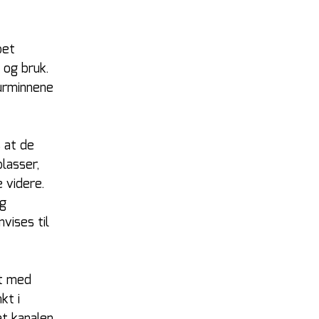
pet 
 og bruk. 
urminnene 
 at de 
lasser, 
 videre.
g 
vises til 
t med 
kt i 