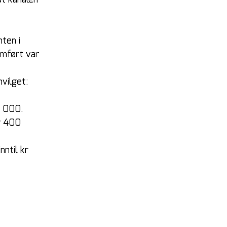
at kanalen 
ten i 
omført var 
vilget:
0 000. 
r 400 
ntil kr 