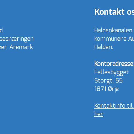
Kontakt o
d
Haldenkanalen
lsesnæringen
kommunene Aur
rker, Aremark
Halden.
Kontoradresse
Fellesbygget
Storgt. 55
1871 Ørje
Kontaktinfo ti
her