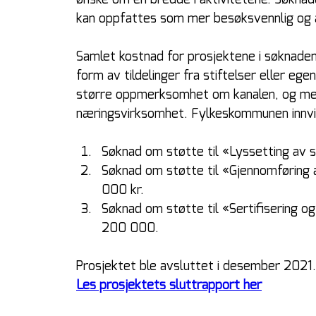
ønske om en bredde i aktivitetene. Søknaden
kan oppfattes som mer besøksvennlig og a
Samlet kostnad for prosjektene i søknaden
form av tildelinger fra stiftelser eller e
større oppmerksomhet om kanalen, og med 
næringsvirksomhet. Fylkeskommunen innvil
Søknad om støtte til «Lyssetting av s
Søknad om støtte til «Gjennomføring av
000 kr. 
Søknad om støtte til «Sertifisering og
200 000. 
Prosjektet ble avsluttet i desember 2021.
Les prosjektets sluttrapport her