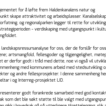
jementet for å løfte frem Haldenkanalens natur og 
nkt skape attraktivitet og arbeidsplasser. Kanalselska
orfatning, og regionalparken legger til rette for utvikling
 strategiperioden - verdiskaping med utgangspunkt i kult
ngfoldet.
landskapsressursanalyse for oss, der de forslår for oss
ene; artsmangfold, fellesgoder og tilgjengelighet, møtep
 er derfor godt i tråd med dette, noe vi også vil utvikle
 sammenheng med kommunens arbeid med stedsutvikling o
ekter og andre fellesprosjekter. I denne sammenheng hen
ar i og Interreg-prosjektet LID.
epresenterer godt forankrede samarbeid med god kontak
tak som det ble søkt støtte til ble valgt med utgangspun