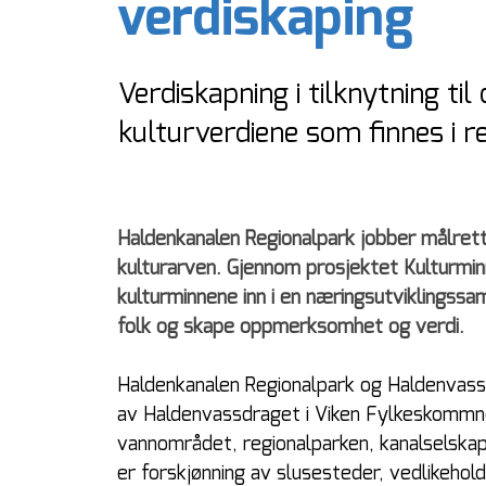
verdiskaping
Verdiskapning i tilknytning til
kulturverdiene som finnes i r
Haldenkanalen Regionalpark jobber målrettet
kulturarven. Gjennom prosjektet Kulturmin
kulturminnene inn i en næringsutviklingss
folk og skape oppmerksomhet og verdi.  
Haldenkanalen Regionalpark og Haldenvassd
av Haldenvassdraget i Viken Fylkeskommne
vannområdet, regionalparken, kanalselska
er forskjønning av slusesteder, vedlikehol