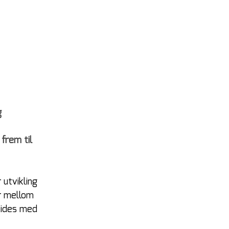
g 
frem til 
utvikling 
r mellom 
eides med 