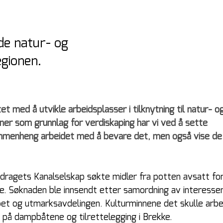
 de natur- og
egionen.
 med å utvikle arbeidsplasser i tilknytning til natur- o
ner som grunnlag for verdiskaping har vi ved å sette 
ammenheng arbeidet med å bevare det, men også vise de 
ragets Kanalselskap søkte midler fra potten avsatt for 
. Søknaden ble innsendt etter samordning av interesse
pet og utmarksavdelingen. Kulturminnene det skulle arb
d på dampbåtene og tilrettelegging i Brekke.