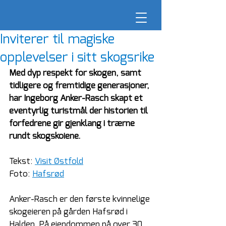
Inviterer til magiske
opplevelser i sitt skogsrike
Med dyp respekt for skogen, samt 
tidligere og fremtidige generasjoner, 
har Ingeborg Anker-Rasch skapt et 
eventyrlig turistmål der historien til 
forfedrene gir gjenklang i trærne 
rundt skogskoiene.
Tekst: 
Visit Østfold
Foto: 
Hafsrød
Anker-Rasch er den første kvinnelige 
skogeieren på gården Hafsrød i 
Halden. På eiendommen på over 30 