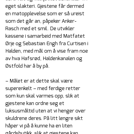
eget slakteri. Gjestene får dermed 
en matopplevelse som er så ureist 
som det går an, påpeker Anker-
Rasch med et smil. De utvikler 
kassene i samarbeid med Matfatet 
Ørje og Sebastian Engh fra Curtisen i 
Halden, med mål om å vise fram noe 
av hva Hafsrød, Haldenkanalen og 
Østfold har å by på.
– Målet er at dette skal være 
superenkelt – med ferdige retter 
som kun skal varmes opp, slik at 
gjestene kan ordne seg et 
luksusmåltid uten at vi henger over 
skuldrene deres. På litt lengre sikt 
håper vi på å kunne ha en liten 
gårdsbutikk, slik at gjestene kan 