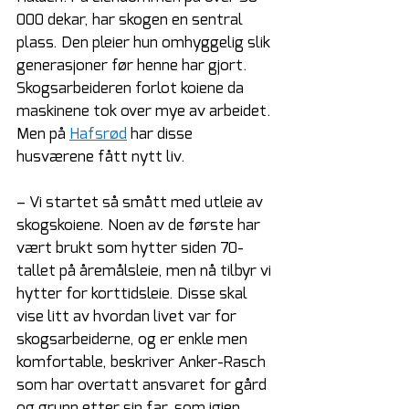
000 dekar, har skogen en sentral 
plass. Den pleier hun omhyggelig slik 
generasjoner før henne har gjort. 
Skogsarbeideren forlot koiene da 
maskinene tok over mye av arbeidet. 
Men på 
Hafsrød
 har disse 
husværene fått nytt liv.
– Vi startet så smått med utleie av 
skogskoiene. Noen av de første har 
vært brukt som hytter siden 70-
tallet på åremålsleie, men nå tilbyr vi 
hytter for korttidsleie. Disse skal 
vise litt av hvordan livet var for 
skogsarbeiderne, og er enkle men 
komfortable, beskriver Anker-Rasch 
som har overtatt ansvaret for gård 
og grunn etter sin far, som igjen 