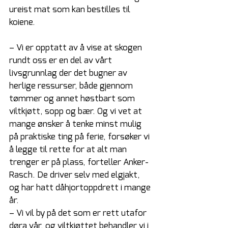
ureist mat som kan bestilles til 
koiene. 
– Vi er opptatt av å vise at skogen 
rundt oss er en del av vårt 
livsgrunnlag der det bugner av 
herlige ressurser, både gjennom 
tømmer og annet høstbart som 
viltkjøtt, sopp og bær. Og vi vet at 
mange ønsker å tenke minst mulig 
på praktiske ting på ferie, forsøker vi 
å legge til rette for at alt man 
trenger er på plass, forteller Anker-
Rasch. De driver selv med elgjakt, 
og har hatt dåhjortoppdrett i mange 
år.
– Vi vil by på det som er rett utafor 
døra vår, og viltkjøttet behandler vi i 