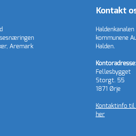
Kontakt o
d
Haldenkanalen
lsesnæringen
kommunene Aur
rker, Aremark
Halden.
Kontoradresse
Fellesbygget
Storgt. 55
1871 Ørje
Kontaktinfo ti
her