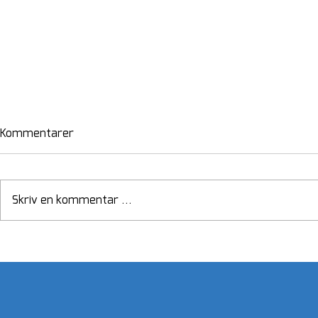
Kommentarer
Skriv en kommentar …
Kolstadfoss - fra
Én million kr
tømmerfløting til fremtidig
D/S Turisten
opplevelse