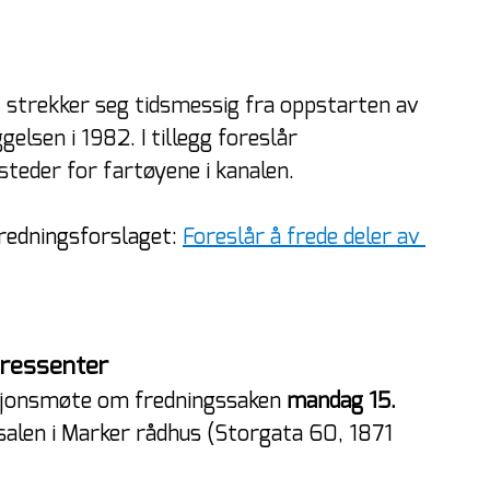
, strekker seg tidsmessig fra oppstarten av 
elsen i 1982. I tillegg foreslår 
steder for fartøyene i kanalen.
fredningsforslaget: 
Foreslår å frede deler av 
eressenter
asjonsmøte om fredningssaken 
mandag 15. 
alen i Marker rådhus (Storgata 60, 1871 